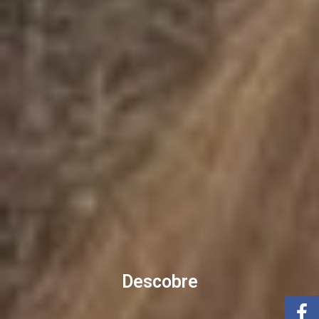
D
e
s
c
o
b
r
e
i
x
-
t
e