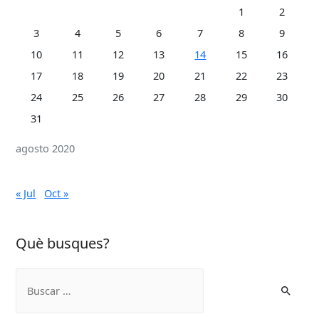
VIAPLANA:
1
2
“Seguim
3
4
5
6
7
8
9
sent
10
11
12
13
14
15
16
pacients,
per
17
18
19
20
21
22
23
no
24
25
26
27
28
29
30
sé
pacient”.
31
agosto 2020
« Jul
Oct »
Què busques?
B
u
s