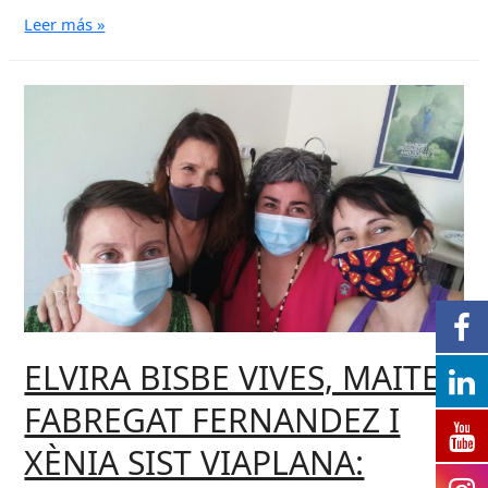
VINT
Leer más »
(Aniversari
de
l’Independent
de
Gràcia)
ELVIRA BISBE VIVES, MAITE
FABREGAT FERNANDEZ I
XÈNIA SIST VIAPLANA: