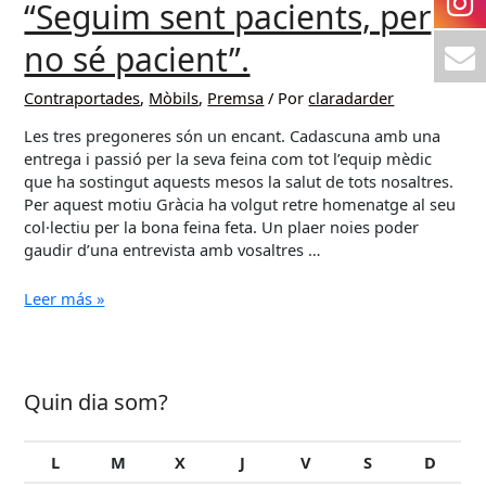
“Seguim sent pacients, per
no sé pacient”.
Contraportades
,
Mòbils
,
Premsa
/ Por
claradarder
Les tres pregoneres són un encant. Cadascuna amb una
entrega i passió per la seva feina com tot l’equip mèdic
que ha sostingut aquests mesos la salut de tots nosaltres.
Per aquest motiu Gràcia ha volgut retre homenatge al seu
col·lectiu per la bona feina feta. Un plaer noies poder
gaudir d’una entrevista amb vosaltres …
ELVIRA
Leer más »
BISBE
VIVES,
MAITE
FABREGAT
Quin dia som?
FERNANDEZ
I
XÈNIA
L
M
X
J
V
S
D
SIST