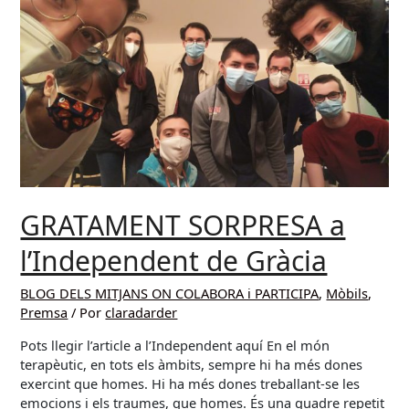
ESCOLA
PLAÇA
COMAS,
amb
la
Xarxa
dels
Drets
dels
Infants
(XDI).
GRATAMENT SORPRESA a
l’Independent de Gràcia
BLOG DELS MITJANS ON COLABORA i PARTICIPA
,
Mòbils
,
Premsa
/ Por
claradarder
Pots llegir l’article a l’Independent aquí En el món
terapèutic, en tots els àmbits, sempre hi ha més dones
exercint que homes. Hi ha més dones treballant-se les
emocions i els traumes, que homes. És una quadre repetit