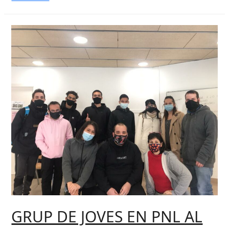
PER
A
TORNAR
A
L’ESCOLA,
realitzats
per
a
les
escoles
d’Arcasa.
GRUP DE JOVES EN PNL AL