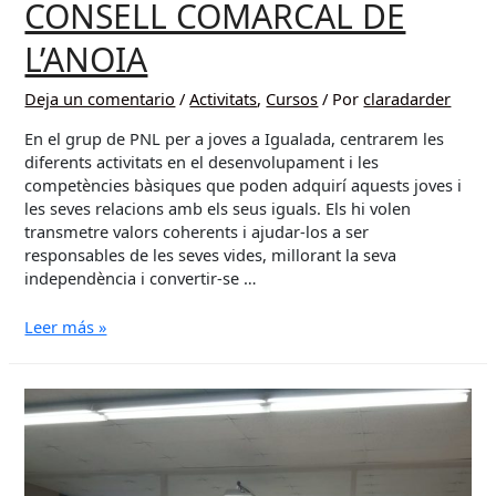
CONSELL COMARCAL DE
L’ANOIA
Deja un comentario
/
Activitats
,
Cursos
/ Por
claradarder
En el grup de PNL per a joves a Igualada, centrarem les
diferents activitats en el desenvolupament i les
competències bàsiques que poden adquirí aquests joves i
les seves relacions amb els seus iguals. Els hi volen
transmetre valors coherents i ajudar-los a ser
responsables de les seves vides, millorant la seva
independència i convertir-se …
GRUP
Leer más »
DE
JOVES
EN
PNL
AL
CONSELL
COMARCAL