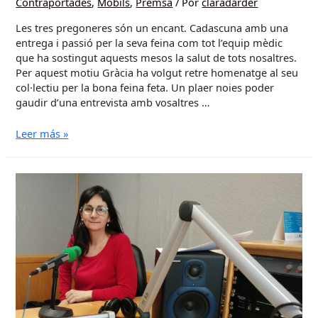
Contraportades
,
Mòbils
,
Premsa
/ Por
claradarder
Les tres pregoneres són un encant. Cadascuna amb una
entrega i passió per la seva feina com tot l’equip mèdic
que ha sostingut aquests mesos la salut de tots nosaltres.
Per aquest motiu Gràcia ha volgut retre homenatge al seu
col·lectiu per la bona feina feta. Un plaer noies poder
gaudir d’una entrevista amb vosaltres …
ELVIRA
Leer más »
BISBE
VIVES,
MAITE
FABREGAT
FERNANDEZ
I
XÈNIA
SIST
VIAPLANA:
“Seguim
sent
pacients,