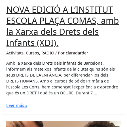
NOVA EDICIÓ A L’INSTITUT
ESCOLA PLAÇA COMAS, amb
la Xarxa dels Drets dels
Infants (XDI).
Activitats
,
Cursos
,
RÀDIO
/ Por
claradarder
Amb la Xarxa dels Drets dels infants de Barcelona,
informem als mateixos infants de la ciutat quins són els
seus DRETS DE LA INFÀNCIA, per diferenciar-los dels
DRETS HUMANS. Amb el cursos de 5é de Primària de
l’Escola Les Corts, hem començat l’experiència d’aprendre
que és un DRET i què és un DEURE. Durant 7 …
NOVA
Leer más »
EDICIÓ
A
L’INSTITUT