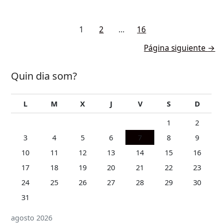
càpsula
al
Paginación
Nits
1
2
…
16
de
de
Ràdio
Página siguiente
→
entradas
de
Onda
Quin dia som?
Cero
L
M
X
J
V
S
D
1
2
3
4
5
6
7
8
9
10
11
12
13
14
15
16
17
18
19
20
21
22
23
24
25
26
27
28
29
30
31
agosto 2026