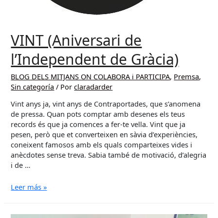
VINT (Aniversari de
l’Independent de Gràcia)
BLOG DELS MITJANS ON COLABORA i PARTICIPA
,
Premsa
,
Sin categoría
/ Por
claradarder
Vint anys ja, vint anys de Contraportades, que s’anomena
de pressa. Quan pots comptar amb desenes els teus
records és que ja comences a fer-te vella. Vint que ja
pesen, però que et converteixen en sàvia d’experiències,
coneixent famosos amb els quals comparteixes vides i
anècdotes sense treva. Sabia també de motivació, d’alegria
i de …
VINT
Leer más »
(Aniversari
de
l’Independent