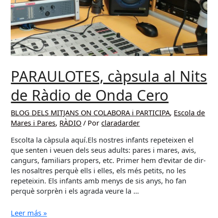
per
no
sé
pacient”.
PARAULOTES, càpsula al Nits
de Ràdio de Onda Cero
BLOG DELS MITJANS ON COLABORA i PARTICIPA
,
Escola de
Mares i Pares
,
RÀDIO
/ Por
claradarder
Escolta la càpsula aquí.Els nostres infants repeteixen el
que senten i veuen dels seus adults: pares i mares, avis,
cangurs, familiars propers, etc. Primer hem d’evitar de dir-
les nosaltres perquè ells i elles, els més petits, no les
repeteixin. Els infants amb menys de sis anys, ho fan
perquè sorprèn i els agrada veure la …
PARAULOTES,
Leer más »