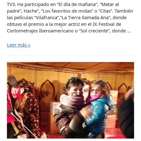
TV3. Ha participado en “El día de mañana”, “Matar al
padre”, Hache”, “Los favoritos de midas” o “Citas”. También
las películas “Vilafranca”,”La Tierra llamada Ana”, donde
obtuvo el premio a la mejor actriz en el IX Festival de
Cortometrajes Iberoamericano o “Sol creciente”, donde …
Les
Leer más »
persones
somos
poliédricas