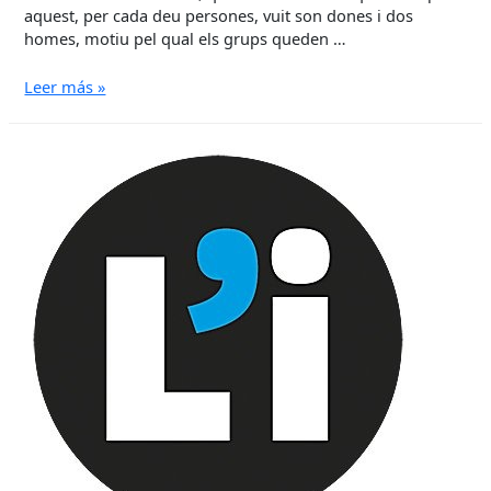
aquest, per cada deu persones, vuit son dones i dos
homes, motiu pel qual els grups queden …
GRATAMENT
Leer más »
SORPRESA
a
l’Independent
de
Gràcia