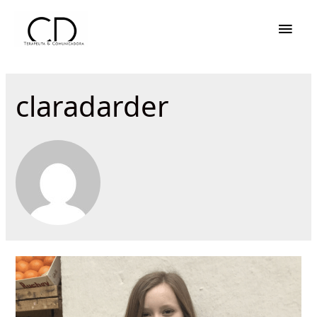
Men
princ
claradarder