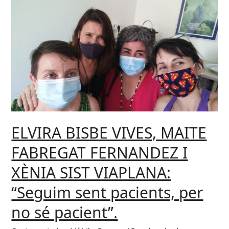
de
Gràcia)
ELVIRA BISBE VIVES, MAITE
FABREGAT FERNANDEZ I
XÈNIA SIST VIAPLANA:
“Seguim sent pacients, per
no sé pacient”.