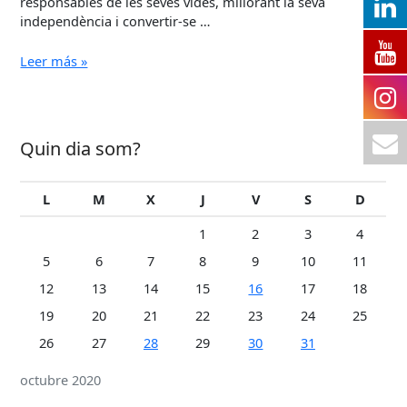
responsables de les seves vides, millorant la seva
independència i convertir-se …
GRUP
Leer más »
DE
JOVES
EN
PNL
Quin dia som?
AL
CONSELL
COMARCAL
L
M
X
J
V
S
D
DE
L’ANOIA
1
2
3
4
5
6
7
8
9
10
11
12
13
14
15
16
17
18
19
20
21
22
23
24
25
26
27
28
29
30
31
octubre 2020